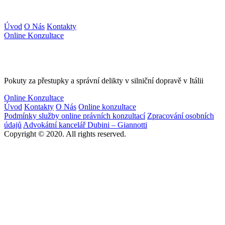
Úvod
O Nás
Kontakty
Online Konzultace
Pokuty za přestupky a správní delikty v silniční dopravě v Itálii
Online Konzultace
Úvod
Kontakty
O Nás
Online konzultace
Podmínky služby online právních konzultací
Zpracování osobních
údajů
Advokátní kancelář Dubini – Giannotti
Copyright © 2020. All rights reserved.